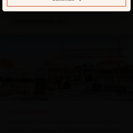
omgeving.
MEER INFORMATIE
ETEN & DRINKEN
Kijkduin heeft veel strandtenten waar u terecht kunt
voor een lekkere hapje of drankje. Deze strandtenten