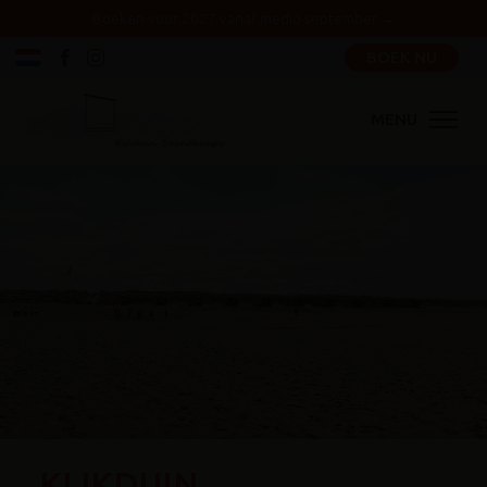
Boeken voor 2027 vanaf medio september →
BOEK NU
MENU
KIJKDUIN