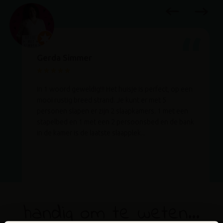
Gerda Simmer
In 1 woord geweldig!!! Het huisje is perfect, op een
mooi rustig breed strand. Je kunt er met 5
personen slapen er zijn 2 slaapkamers. 1 met een
stapelbed en 1 met een 2 persoonsbed en de bank
in de kamer is de laatste slaapplek...
handig om te weten...