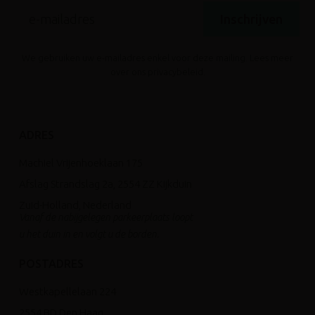
Inschrijven
We gebruiken uw e-mailadres enkel voor deze mailing. Lees meer
over ons
privacybeleid
.
ADRES
Machiel Vrijenhoeklaan 175
Afslag Strandslag 2a, 2554 ZZ Kijkduin
Zuid-Holland, Nederland
Vanaf de nabijgelegen parkeerplaats loopt
u het duin in en volgt u de borden.
POSTADRES
Westkapellelaan 224
2554 BD Den Haag