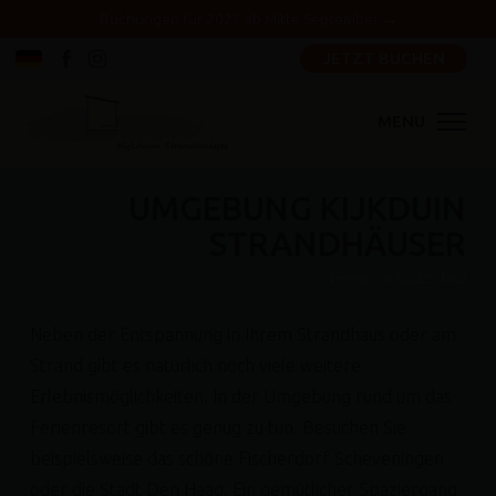
Buchungen für 2027 ab Mitte September →
JETZT BUCHEN
MENU
UMGEBUNG
KIJKDUIN
STRANDHÄUSER
immer etwas los!
Neben der Entspannung in Ihrem Strandhaus oder am
Strand gibt es natürlich noch viele weitere
Erlebnismöglichkeiten. In der Umgebung rund um das
Ferienresort gibt es genug zu tun. Besuchen Sie
beispielsweise das schöne Fischerdorf Scheveningen
oder die Stadt Den Haag. Ein gemütlicher Spaziergang