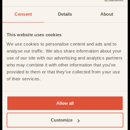
Strandhäuser bieten, und genießen Sie Sonne, Meer
BUCHUNGEN FÜR 2027
Consent
Details
About
und Strand. Ein originelles und einzigartiges
BLEIB INFORMIERT!
AB MITTE SEPTEMBER
Erlebnis.
Die Strandhäuser können sowohl für ein
Möchten Sie sicher sein, dass Sie ein Strandhaus
Die Buchungen für die Saison 2027 werden
This website uses cookies
genießen können und möchten Sie nie wieder
Wochenende oder eine Kurzwoche, aber auch für
voraussichtlich
Mitte September 2026
ein Angebot verpassen? Hinterlassen Sie hier
We use cookies to personalise content and ads and to
(maximal) 3 Wochen gemietet werden.
eröffnet. Möchten Sie als Erste(r) erfahren,
Ihre E-Mail-Adresse.
analyse our traffic. We also share information about your
wann die Reservierungen starten? Melden
use of our site with our advertising and analytics partners
Sie sich für unseren Newsletter an und
VERFÜGBARKEIT ANZEIGEN
who may combine it with other information that you’ve
erhalten Sie sofort eine Benachrichtigung,
provided to them or that they’ve collected from your use
damit Sie sich Ihren Wunschtermin sichern
of their services.
Anmelden
auch interessant...
können.
Wir verwenden nur Ihre E-Mail-Adresse für dieses Mailing.
Allow all
Lesen Sie
hier
mehr über unsere Datenschutz.
ZUM NEWSLETTER ANMELDEN
Customize