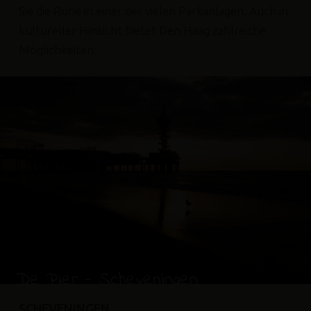
Sie die Ruhe in einer der vielen Parkanlagen. Auch in
kultureller Hinsicht bietet Den Haag zahlreiche
Möglichkeiten.
De Pier - Scheveningen
SCHEVENINGEN