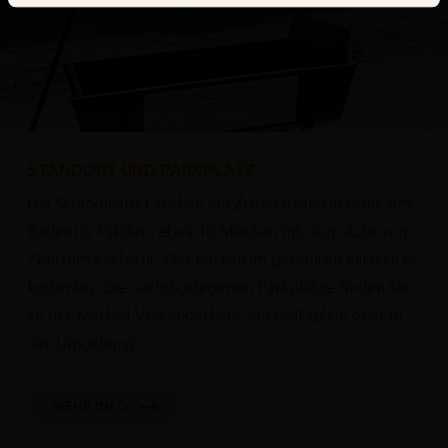
STANDORT UND PARKPLATZ
Die Strandhäuser stehen am Zuiderstrand in Höhe des
Badeorts Kijkduin, etwa 10 Minuten mit dem Auto vom
Zentrum entfernt. Das Parken im gesamten Kijkduin ist
kostenlos. Die nächstgelegenen Parkplätze finden Sie
an der Machiel Vrijenhoeklaan, am Deltaplein oder in
der Umgebung.
MEHR INFO