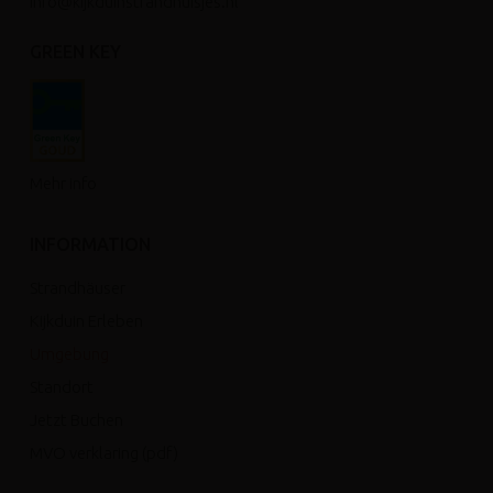
info@kijkduinstrandhuisjes.nl
GREEN KEY
Mehr info
INFORMATION
Strandhäuser
Kijkduin Erleben
Umgebung
Standort
Jetzt Buchen
MVO verklaring (pdf)