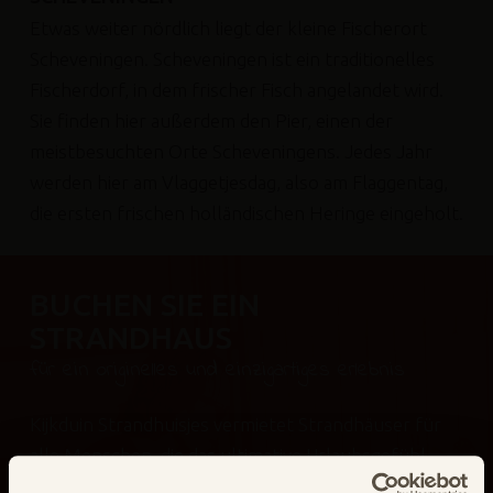
Etwas weiter nördlich liegt der kleine Fischerort
Scheveningen. Scheveningen ist ein traditionelles
Fischerdorf, in dem frischer Fisch angelandet wird.
Sie finden hier außerdem den Pier, einen der
meistbesuchten Orte Scheveningens. Jedes Jahr
werden hier am Vlaggetjesdag, also am Flaggentag,
die ersten frischen holländischen Heringe eingeholt.
BUCHEN SIE EIN
STRANDHAUS
für ein originelles und einzigartiges erlebnis
Kijkduin Strandhuisjes vermietet Strandhäuser für
alle Menschen, die das ultimative Urlaubsgefühl
erleben möchten. Erfahren Sie den Luxus, den diese